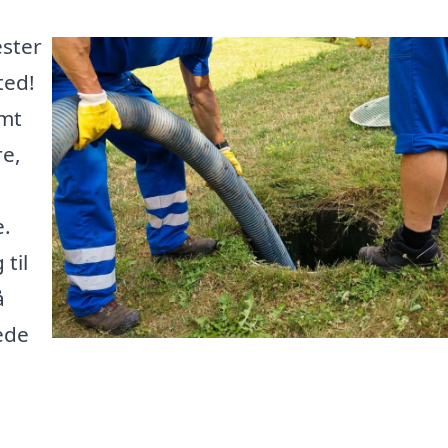
ester
ted!
emt
re,
e.
til
å
ede