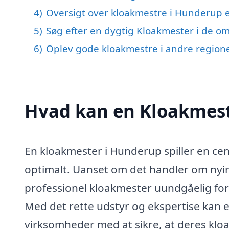
4)
Oversigt over kloakmestre i Hunderup
5)
Søg efter en dygtig Kloakmester i de o
6)
Oplev gode kloakmestre i andre region
Hvad kan en Kloakmes
En kloakmester i Hunderup spiller en cent
optimalt. Uanset om det handler om nyins
professionel kloakmester uundgåelig for 
Med det rette udstyr og ekspertise kan 
virksomheder med at sikre, at deres klo