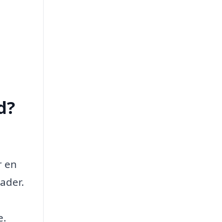
d?
r en
ader.
e.