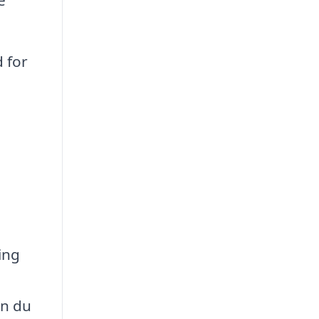
d for
ing
an du