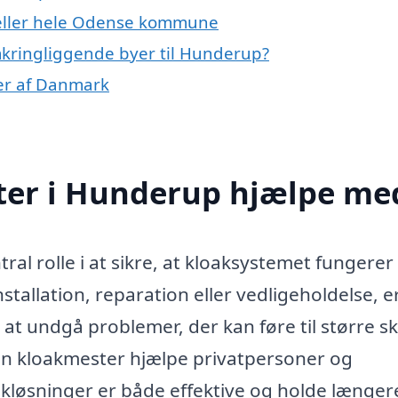
 eller hele Odense kommune
mkringliggende byer til Hunderup?
er af Danmark
ter i Hunderup hjælpe me
ral rolle i at sikre, at kloaksystemet fungerer
tallation, reparation eller vedligeholdelse, e
at undgå problemer, der kan føre til større sk
en kloakmester hjælpe privatpersoner og
akløsninger er både effektive og holde længer