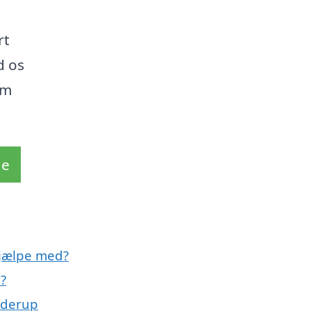
rt
d os
em
de
jælpe med?
?
nderup