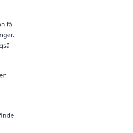
an få
nger.
også
 en
finde