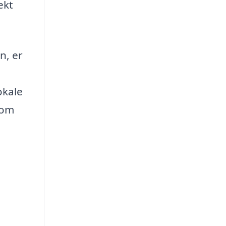
ekt
n, er
okale
som