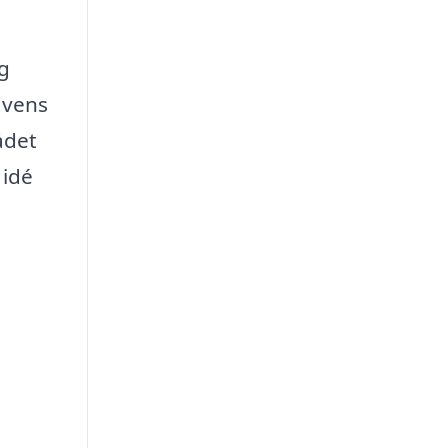
ig
avens
ådet
 idé