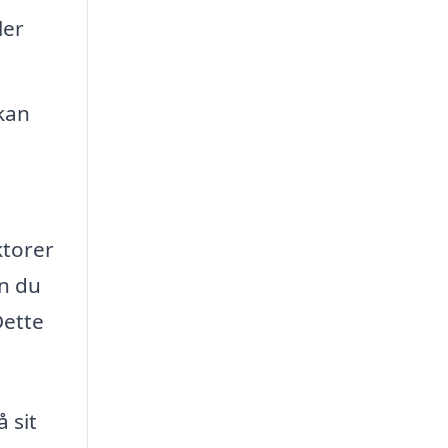
ler
kan
ktorer
an du
Dette
 sit