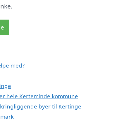
nke.
de
ælpe med?
tinge
eller hele Kerteminde kommune
kringliggende byer til Kertinge
nmark