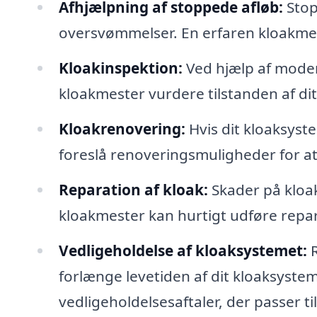
Afhjælpning af stoppede afløb:
Stop
oversvømmelser. En erfaren kloakmest
Kloakinspektion:
Ved hjælp af moder
kloakmester vurdere tilstanden af di
Kloakrenovering:
Hvis dit kloaksyst
foreslå renoveringsmuligheder for at 
Reparation af kloak:
Skader på kloak
kloakmester kan hurtigt udføre repar
Vedligeholdelse af kloaksystemet:
R
forlænge levetiden af dit kloaksyste
vedligeholdelsesaftaler, der passer ti