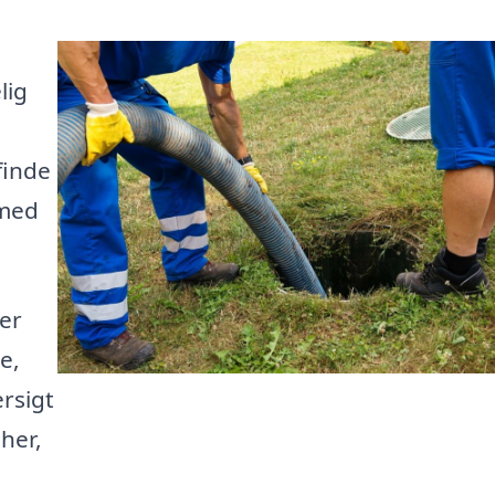
lig
finde
 med
er
e,
rsigt
her,