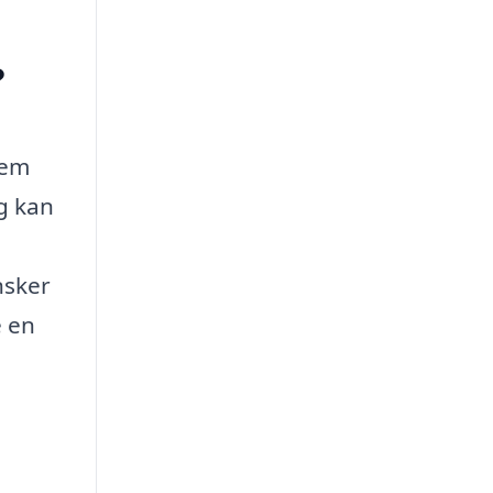
?
tem
og kan
nsker
e en