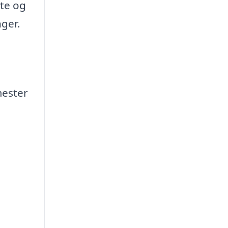
te og
ger.
mester