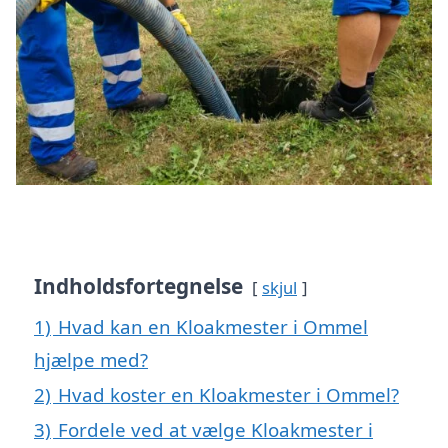
Indholdsfortegnelse
skjul
1)
Hvad kan en Kloakmester i Ommel
hjælpe med?
2)
Hvad koster en Kloakmester i Ommel?
3)
Fordele ved at vælge Kloakmester i