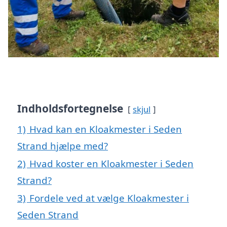
Indholdsfortegnelse
skjul
1)
Hvad kan en Kloakmester i Seden
Strand hjælpe med?
2)
Hvad koster en Kloakmester i Seden
Strand?
3)
Fordele ved at vælge Kloakmester i
Seden Strand