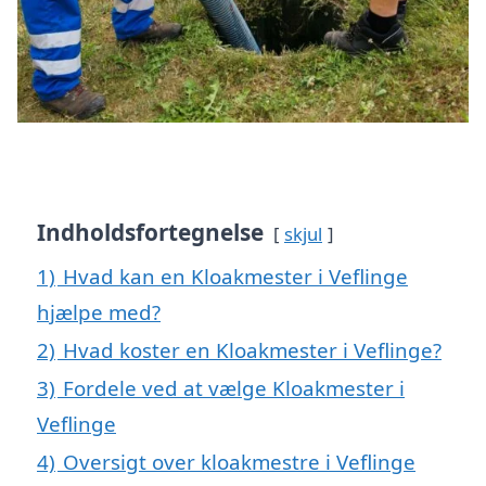
Indholdsfortegnelse
skjul
1)
Hvad kan en Kloakmester i Veflinge
hjælpe med?
2)
Hvad koster en Kloakmester i Veflinge?
3)
Fordele ved at vælge Kloakmester i
Veflinge
4)
Oversigt over kloakmestre i Veflinge