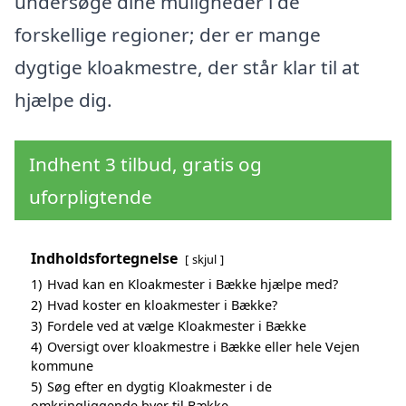
undersøge dine muligheder i de
forskellige regioner; der er mange
dygtige kloakmestre, der står klar til at
hjælpe dig.
Indhent 3 tilbud, gratis og
uforpligtende
Indholdsfortegnelse
skjul
1)
Hvad kan en Kloakmester i Bække hjælpe med?
2)
Hvad koster en kloakmester i Bække?
3)
Fordele ved at vælge Kloakmester i Bække
4)
Oversigt over kloakmestre i Bække eller hele Vejen
kommune
5)
Søg efter en dygtig Kloakmester i de
omkringliggende byer til Bække