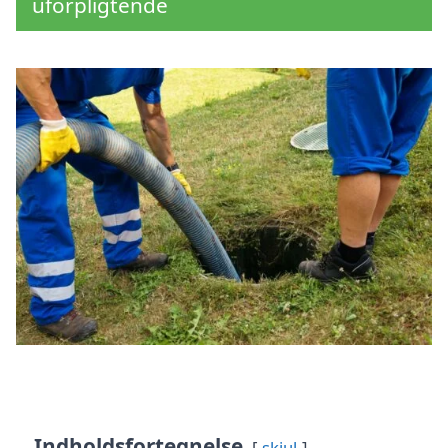
uforpligtende
Indholdsfortegnelse
skjul