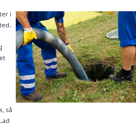
er i
ted.
g
et
k, så
 Lad