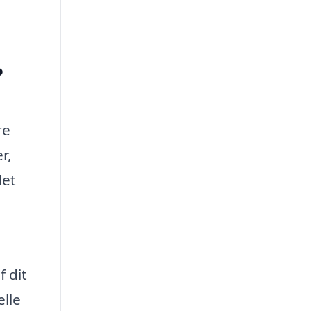
?
re
r,
det
 dit
lle