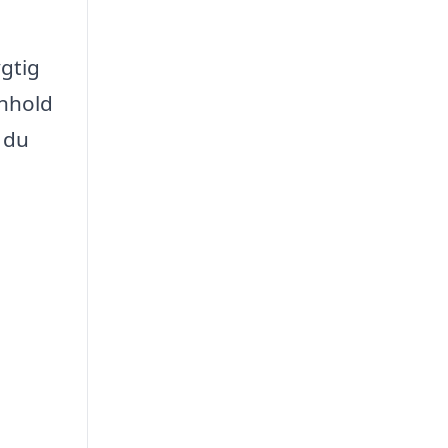
gtig
enhold
 du