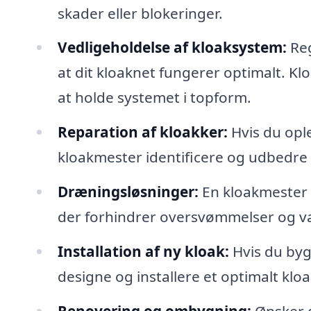
skader eller blokeringer.
Vedligeholdelse af kloaksystem:
Reg
at dit kloaknet fungerer optimalt. Kl
at holde systemet i topform.
Reparation af kloakker:
Hvis du opl
kloakmester identificere og udbedre s
Dræningsløsninger:
En kloakmester 
der forhindrer oversvømmelser og va
Installation af ny kloak:
Hvis du byg
designe og installere et optimalt kloa
Renovering og ombygning:
Ønsker d