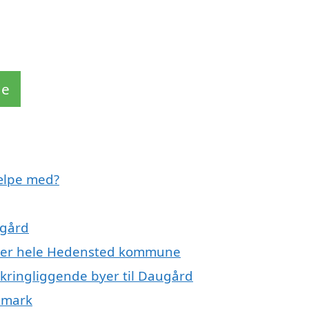
de
ælpe med?
ugård
eller hele Hedensted kommune
mkringliggende byer til Daugård
nmark