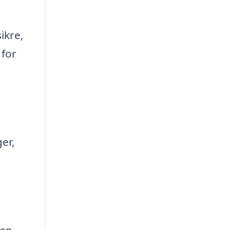
ikre,
 for
er,
 en