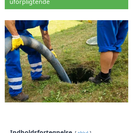
uforpligtende
Indholdsfortegnelse
skjul