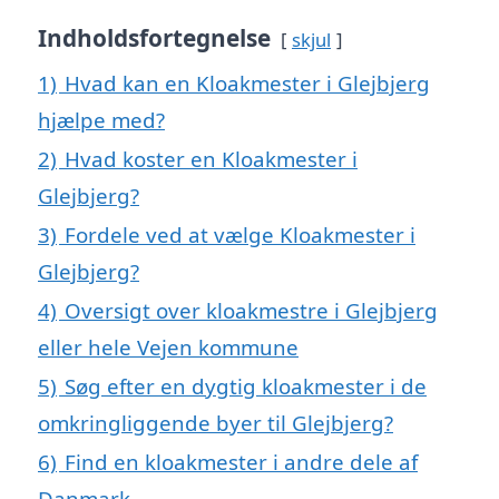
Indholdsfortegnelse
skjul
1)
Hvad kan en Kloakmester i Glejbjerg
hjælpe med?
2)
Hvad koster en Kloakmester i
Glejbjerg?
3)
Fordele ved at vælge Kloakmester i
Glejbjerg?
4)
Oversigt over kloakmestre i Glejbjerg
eller hele Vejen kommune
5)
Søg efter en dygtig kloakmester i de
omkringliggende byer til Glejbjerg?
6)
Find en kloakmester i andre dele af
Danmark