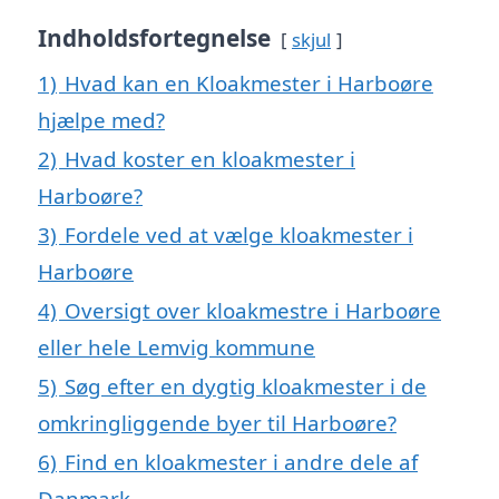
Indholdsfortegnelse
skjul
1)
Hvad kan en Kloakmester i Harboøre
hjælpe med?
2)
Hvad koster en kloakmester i
Harboøre?
3)
Fordele ved at vælge kloakmester i
Harboøre
4)
Oversigt over kloakmestre i Harboøre
eller hele Lemvig kommune
5)
Søg efter en dygtig kloakmester i de
omkringliggende byer til Harboøre?
6)
Find en kloakmester i andre dele af
Danmark