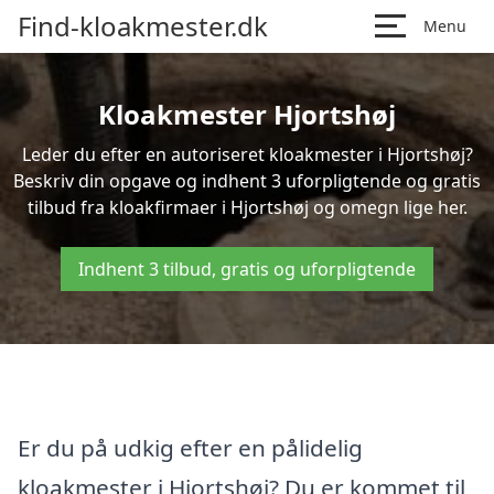
Find-kloakmester.dk
Menu
Kloakmester Hjortshøj
Leder du efter en autoriseret kloakmester i Hjortshøj?
Beskriv din opgave og indhent 3 uforpligtende og gratis
tilbud fra kloakfirmaer i Hjortshøj og omegn lige her.
Indhent 3 tilbud, gratis og uforpligtende
Er du på udkig efter en pålidelig
kloakmester i Hjortshøj? Du er kommet til