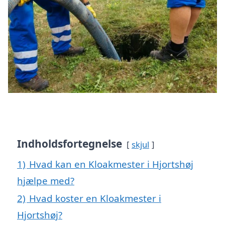
Indholdsfortegnelse
skjul
1)
Hvad kan en Kloakmester i Hjortshøj
hjælpe med?
2)
Hvad koster en Kloakmester i
Hjortshøj?