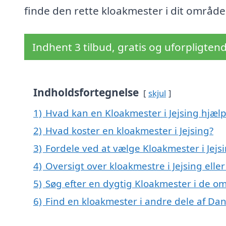
finde den rette kloakmester i dit område
Indhent 3 tilbud, gratis og uforpligten
Indholdsfortegnelse
skjul
1)
Hvad kan en Kloakmester i Jejsing hjæl
2)
Hvad koster en kloakmester i Jejsing?
3)
Fordele ved at vælge Kloakmester i Jejs
4)
Oversigt over kloakmestre i Jejsing el
5)
Søg efter en dygtig Kloakmester i de om
6)
Find en kloakmester i andre dele af Da