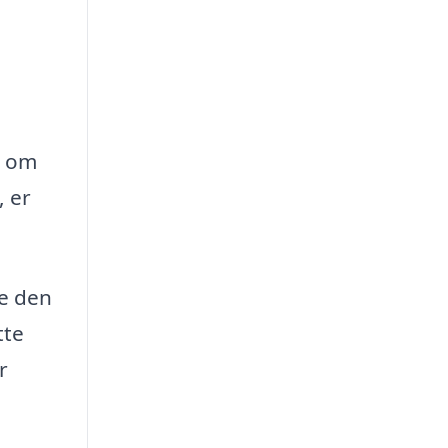
t om
, er
de den
tte
r