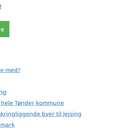
!
de
pe med?
ing
ler hele Tønder kommune
kringliggende byer til Jejsing
nmark