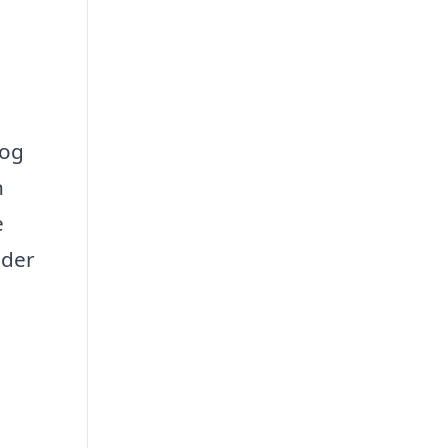
 og
n
e
nder