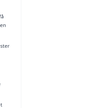
få
ren
ster
e
t