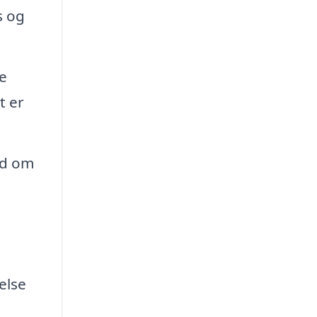
s og
e
t er
åd om
else