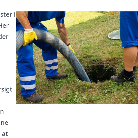
ster i
 Her
der
rsigt
an
ine
 at