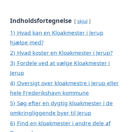
Indholdsfortegnelse
skjul
1)
Hvad kan en Kloakmester i Jerup
hjælpe med?
2)
Hvad koster en Kloakmester i Jerup?
3)
Fordele ved at vælge Kloakmester i
Jerup
4)
Oversigt over kloakmestre i Jerup eller
hele Frederikshavn kommune
5)
Søg efter en dygtig kloakmester i de
omkringliggende byer til Jerup
6)
Find en kloakmester i andre dele af