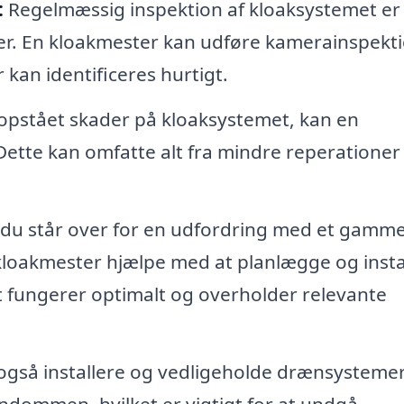
:
Regelmæssig inspektion af kloaksystemet er
r. En kloakmester kan udføre kamerainspekti
 kan identificeres hurtigt.
 opstået skader på kloaksystemet, kan en
ette kan omfatte alt fra mindre reperationer t
 du står over for en udfordring med et gamme
 kloakmester hjælpe med at planlægge og insta
det fungerer optimalt og overholder relevante
også installere og vedligeholde drænsysteme
ndommen, hvilket er vigtigt for at undgå