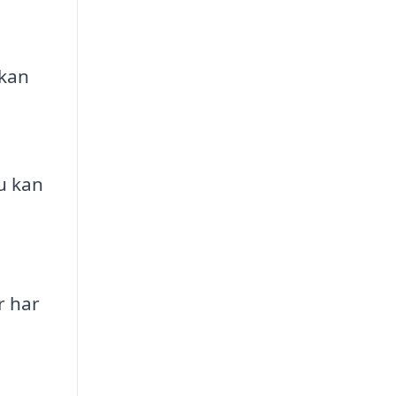
 kan
u kan
r har