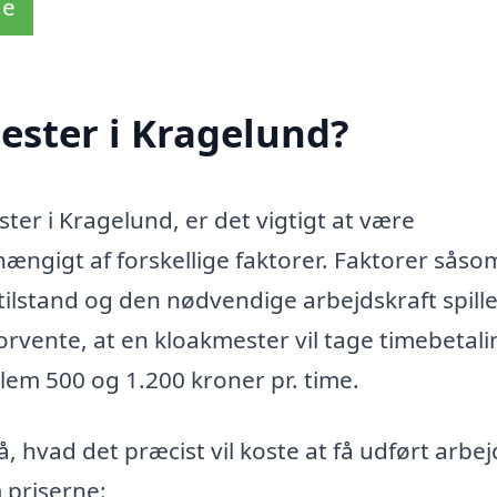
de
ester i Kragelund?
ster i Kragelund, er det vigtigt at være
ængigt af forskellige faktorer. Faktorer såso
lstand og den nødvendige arbejdskraft spiller
orvente, at en kloakmester vil tage timebetali
llem 500 og 1.200 kroner pr. time.
 hvad det præcist vil koste at få udført arbej
m priserne: