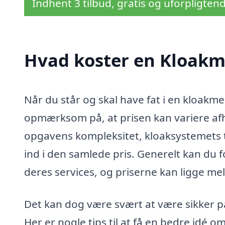
Indhent 3 tilbud, gratis og uforpligten
Hvad koster en Kloakm
Når du står og skal have fat i en kloakme
opmærksom på, at prisen kan variere afh
opgavens kompleksitet, kloaksystemets ti
ind i den samlede pris. Generelt kan du f
deres services, og priserne kan ligge me
Det kan dog være svært at være sikker på,
Her er nogle tips til at få en bedre idé o