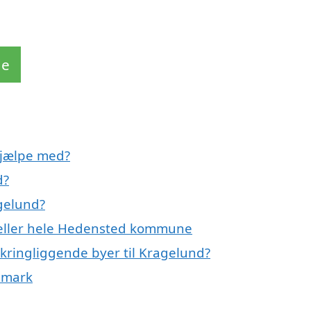
de
hjælpe med?
d?
gelund?
 eller hele Hedensted kommune
mkringliggende byer til Kragelund?
nmark