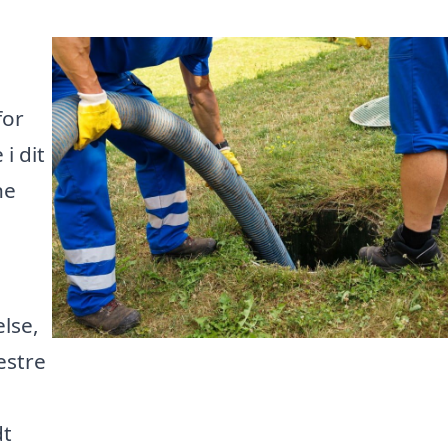
for
i dit
ne
else,
estre
dt