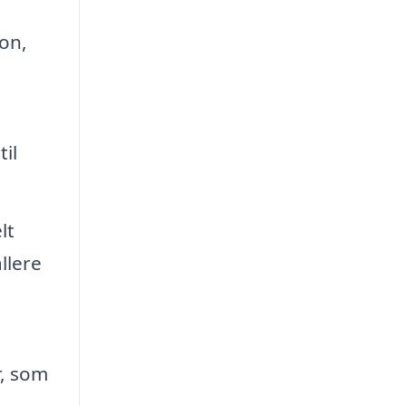
on,
il
lt
llere
r, som