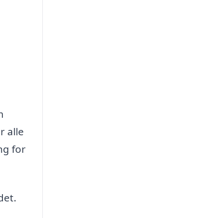
m
 alle
ng for
det.