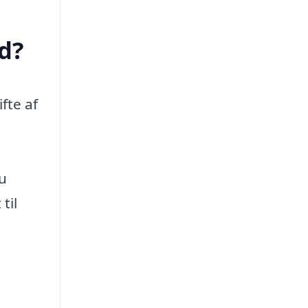
d?
fte af
u
til