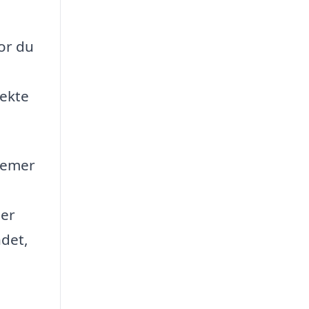
or du
rekte
blemer
der
ndet,