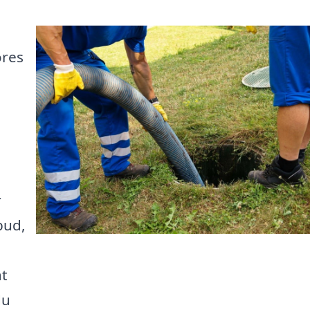
ores
a
r
bud,
at
du