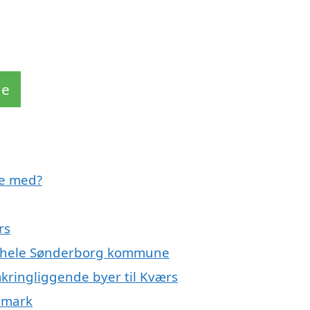
de
pe med?
rs
er hele Sønderborg kommune
kringliggende byer til Kværs
nmark