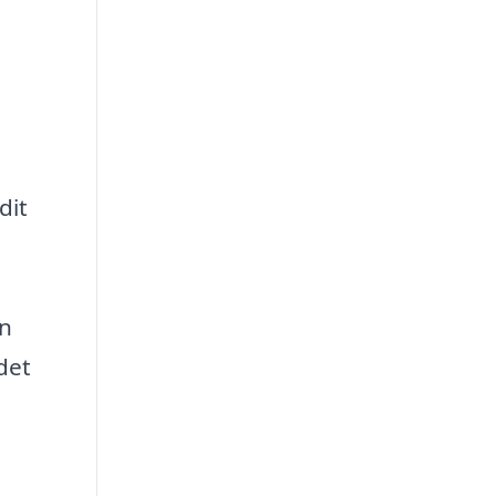
dit
en
 det