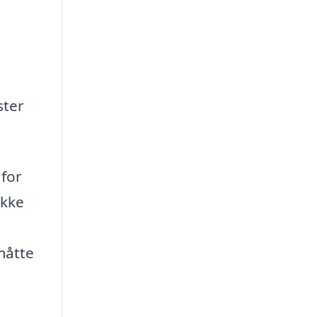
ster
 for
ikke
måtte