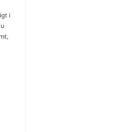
gt i
du
mt,