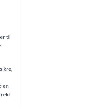
r til
e
sikre,
d en
rrekt