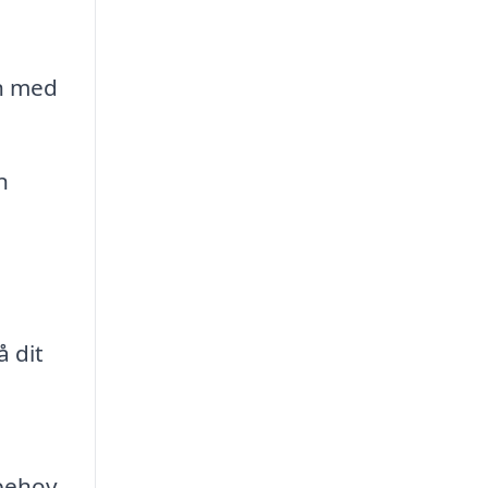
on med
n
å dit
 behov