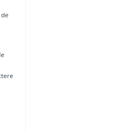
t de
de
ttere