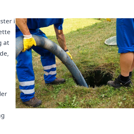
ster i
ette
g at
åde,
ler
ag