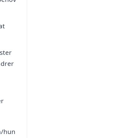
at
ster
ndrer
er
n/hun