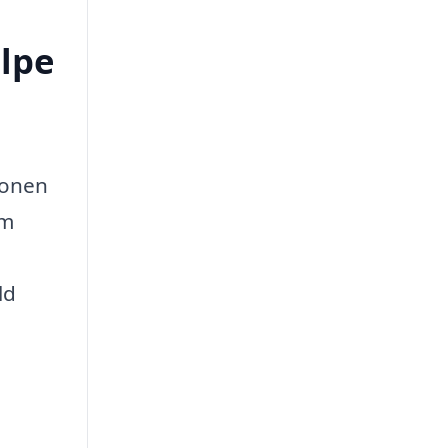
lpe
ionen
em
ld