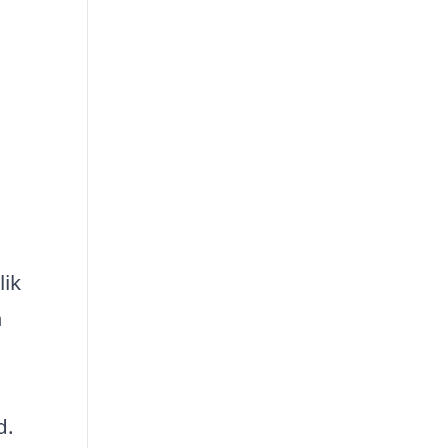
lik
m
d.