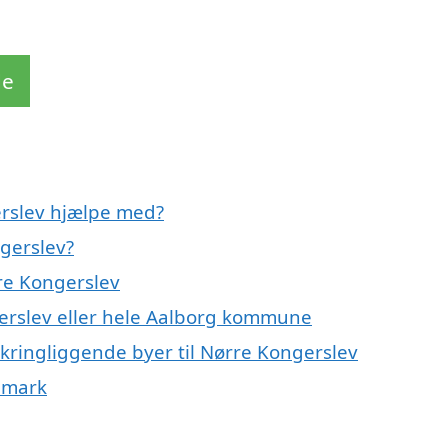
de
rslev hjælpe med?
gerslev?
re Kongerslev
gerslev eller hele Aalborg kommune
kringliggende byer til Nørre Kongerslev
nmark