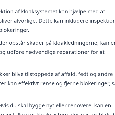
tion af kloaksystemet kan hjælpe med at
 bliver alvorlige. Dette kan inkludere inspekti
blokeringer.
der opstår skader på kloakledningerne, kan e
og udføre nødvendige reparationer for at
ker blive tilstoppede af affald, fedt og andre
r kan effektivt rense og fjerne blokeringer, s
vis du skal bygge nyt eller renovere, kan en
installere et kloaksystem, der passer til dit