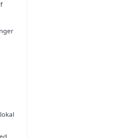
f
inger
lokal
ved