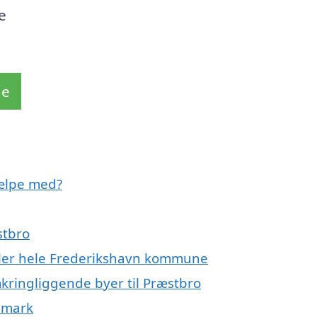
e
de
jælpe med?
stbro
eller hele Frederikshavn kommune
kringliggende byer til Præstbro
nmark