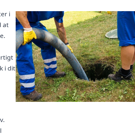
er i
 at
e.
rtigt
 i dit
v.
l