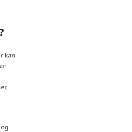
?
er kan
 en
er,
 og