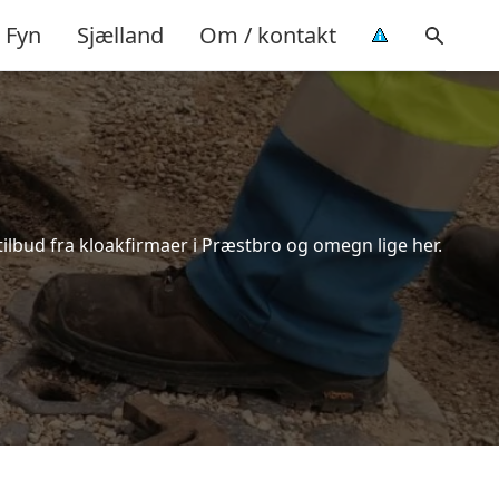
Fyn
Sjælland
Om / kontakt
tilbud fra kloakfirmaer i Præstbro og omegn lige her.