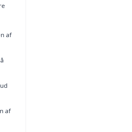
re
n af
så
rud
n af