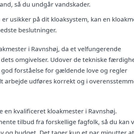
and, så du undgår vandskader.
 er usikker på dit kloaksystem, kan en kloakm
bedste beslutninger.
oakmester i Ravnshøj, da et velfungerende
g dets omgivelser. Udover de tekniske færdigh
 god forståelse for gældende love og regler
 alt arbejde udføres korrekt og i overensstemm
 en kvalificeret kloakmester i Ravnshøj.
ente tilbud fra forskellige fagfolk, så du kan
hov og budget. Det tager kun et par minutter a