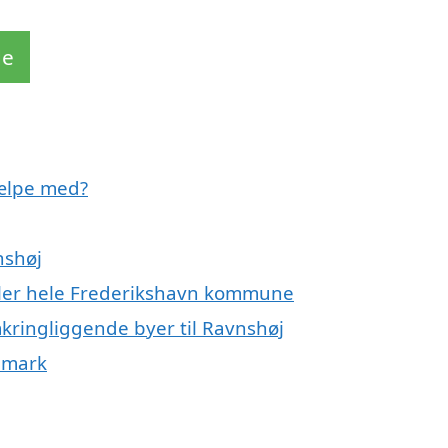
de
jælpe med?
nshøj
eller hele Frederikshavn kommune
kringliggende byer til Ravnshøj
nmark