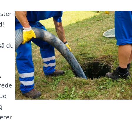
ster i
d!
så du
,
erede
bud
g
gerer