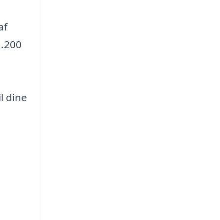
af
1.200
l dine