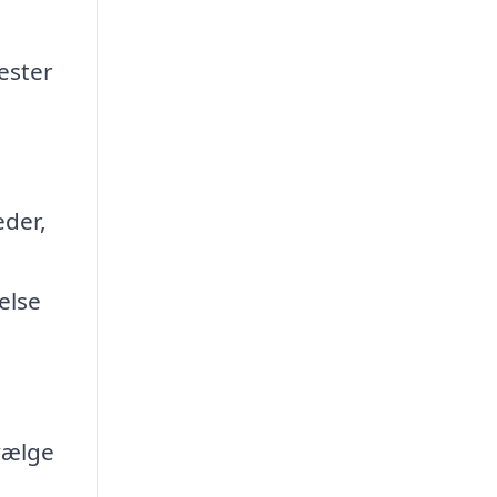
ester
eder,
else
 vælge
t