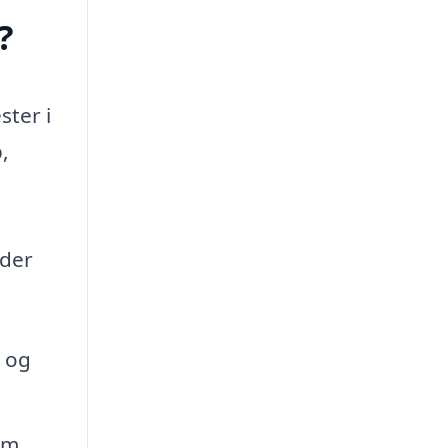
?
ster i
,
nder
 og
om