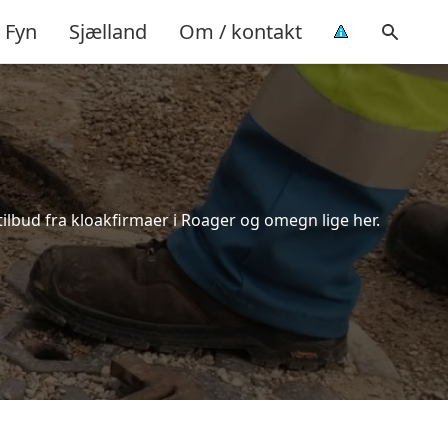
Fyn
Sjælland
Om / kontakt
tilbud fra kloakfirmaer i Roager og omegn lige her.