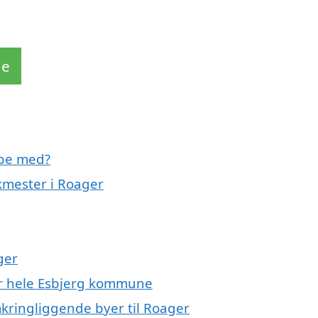
de
lpe med?
kmester i Roager
ger
er hele Esbjerg kommune
mkringliggende byer til Roager