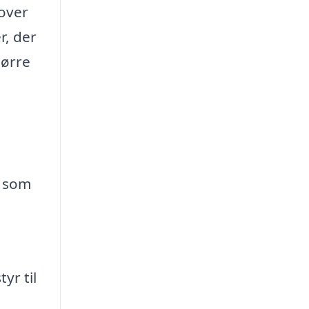
 over
r, der
tørre
, som
yr til