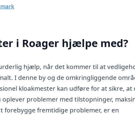
nmark
er i Roager hjælpe med?
rderlig hjælp, når det kommer til at vedligeh
imalt. I denne by og de omkringliggende omr
ionel kloakmester kan udføre for at sikre, at 
u oplever problemer med tilstopninger, maks
at forebygge fremtidige problemer, er en