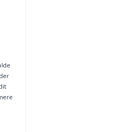
olde
åder
dit
imere