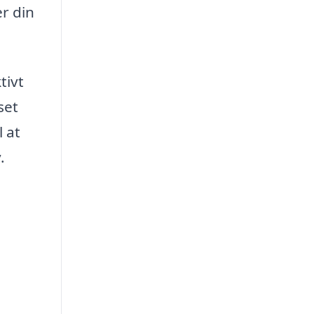
er din
tivt
set
 at
.