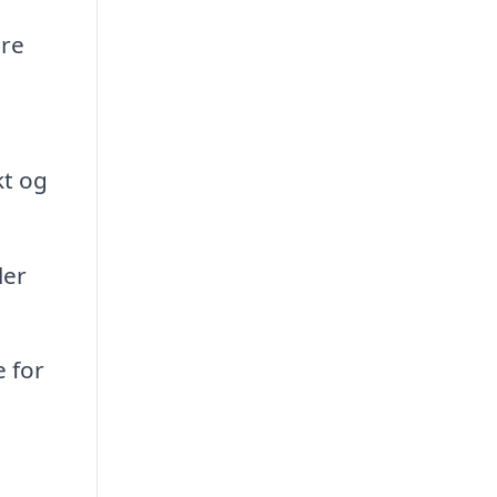
øre
kt og
ler
 for