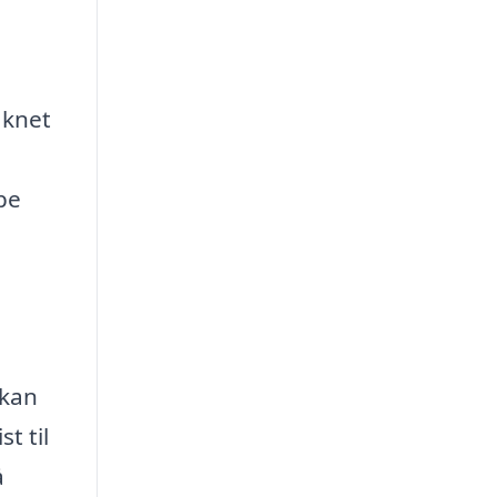
aknet
pe
 kan
t til
å