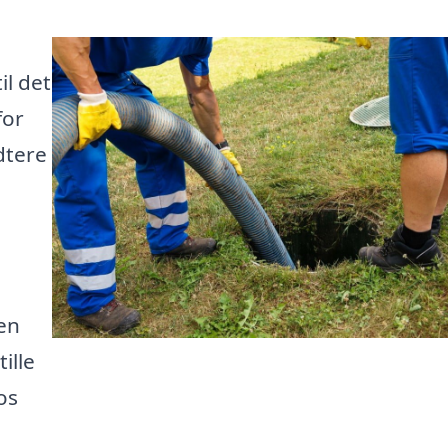
il det
for
dtere
 en
ille
os