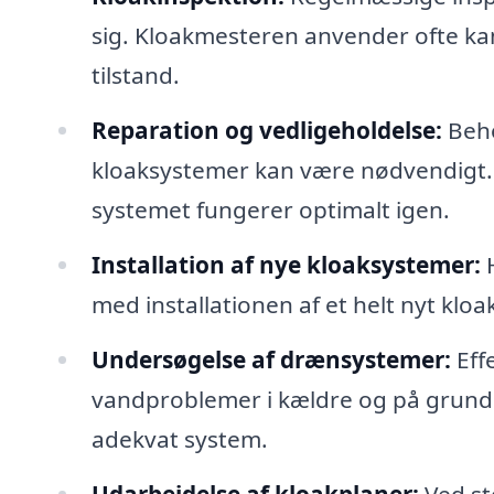
sig. Kloakmesteren anvender ofte kame
tilstand.
Reparation og vedligeholdelse:
Beho
kloaksystemer kan være nødvendigt.
systemet fungerer optimalt igen.
Installation af nye kloaksystemer:
H
med installationen af et helt nyt kloa
Undersøgelse af drænsystemer:
Eff
vandproblemer i kældre og på grunde
adekvat system.
Udarbejdelse af kloakplaner:
Ved st