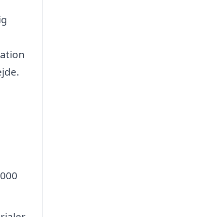
ig
uation
ejde.
.000
rialer