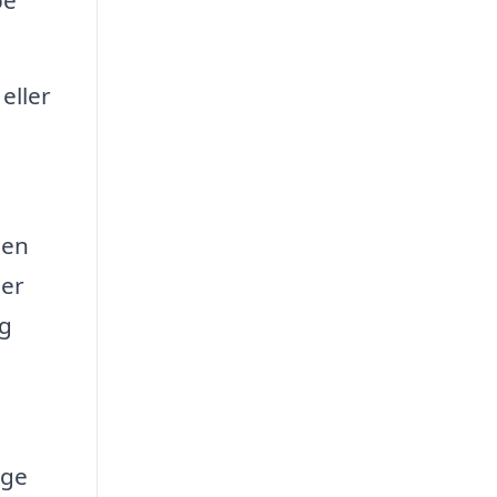
eller
den
 er
og
ige