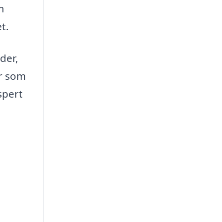
m
t.
der,
er som
spert