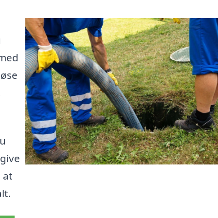
u
 med
 løse
.
du
 give
 at
lt.