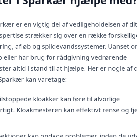
er i Sparkær hjælpe med
rkær er en vigtig del af vedligeholdelsen af di
pertise strækker sig over en række forskellig
ring, afløb og spildevandssystemer. Uanset 
 eller har brug for rådgivning vedrørende
er altid i stand til at hjælpe. Her er nogle af 
 Sparkær kan varetage:
ilstoppede kloakker kan føre til alvorlige
rtigt. Kloakmesteren kan effektivt rense og fj
ktioner kan opdage problemer, inden de udv