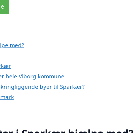
de
ælpe med?
rkær
ller hele Viborg kommune
mkringliggende byer til Sparkær?
nmark