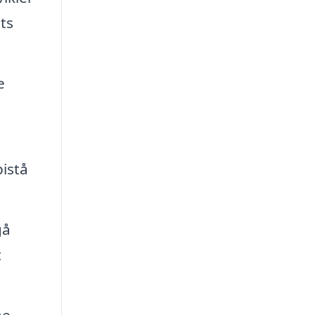
ts
e
istå
gå
t
pe