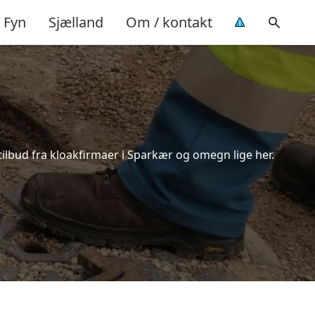
Fyn
Sjælland
Om / kontakt
tilbud fra kloakfirmaer i Sparkær og omegn lige her.