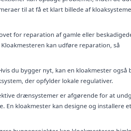
raer til at få et klart billede af kloaksysteme
vet for reparation af gamle eller beskadiged
 Kloakmesteren kan udføre reparation, så
vis du bygger nyt, kan en kloakmester også b
ksystem, der opfylder lokale regulativer.
ektive drænsystemer er afgørende for at und
. En kloakmester kan designe og installere e
ørre byggeprojekter kan kloakmesteren hjæl