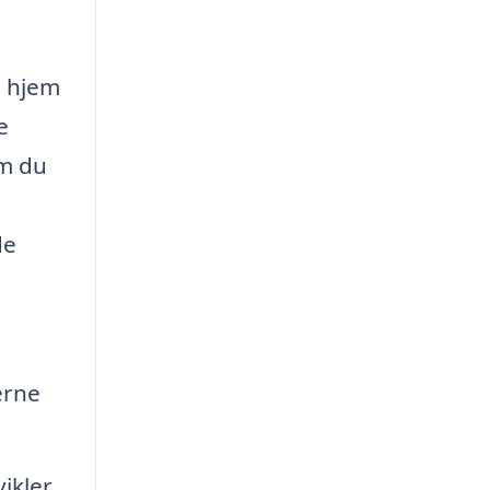
?
t hjem
e
om du
de
erne
ikler