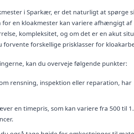
mester i Sparkær, er det naturligt at spørge s
en for en kloakmester kan variere afhængigt af
else, kompleksitet, og om det er en akut sit
 forvente forskellige prisklasser for kloakarb
ingerne, kan du overveje følgende punkter:
som rensning, inspektion eller reparation, har
r en timepris, som kan variere fra 500 til 1
ncer.
du også tage højde for omkostninger til mate