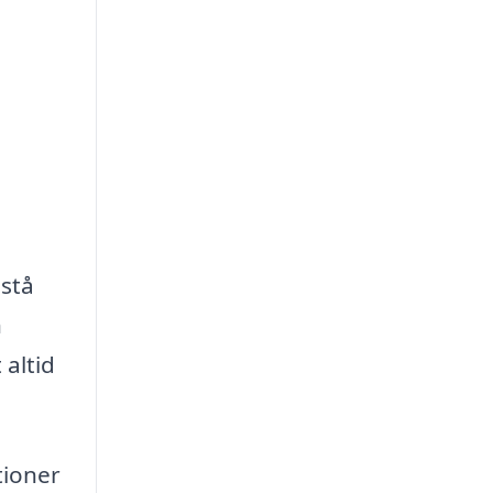
istå
n
 altid
tioner