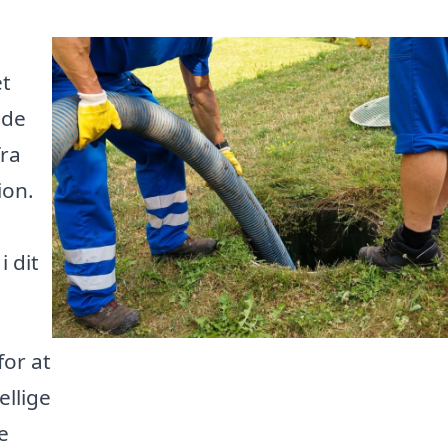
et
nde
fra
ion.
i dit
for at
ellige
e