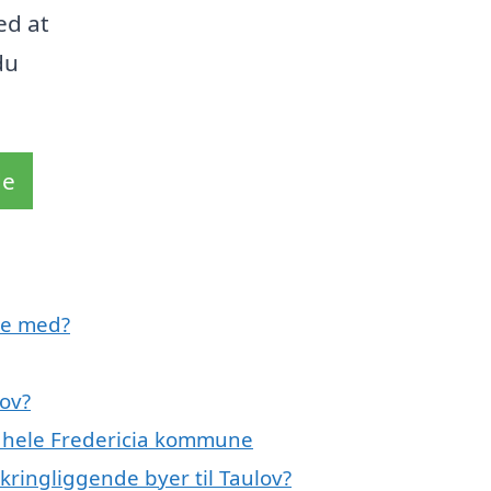
ed at
du
de
pe med?
lov?
er hele Fredericia kommune
kringliggende byer til Taulov?