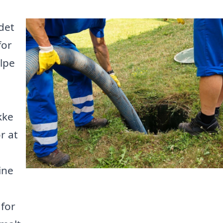
det
for
ælpe
kke
r at
ine
 for