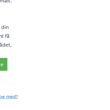
imalt.
 din
t få
ådet,
de
lpe med?