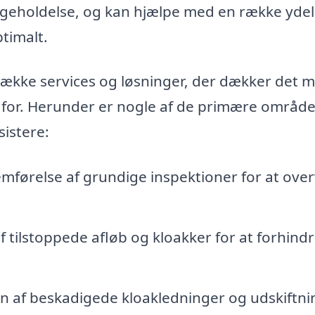
ligeholdelse, og kan hjælpe med en række ydel
ptimalt.
række services og løsninger, der dækker det 
 for. Herunder er nogle af de primære område
istere:
mførelse af grundige inspektioner for at ove
f tilstoppede afløb og kloakker for at forhind
n af beskadigede kloakledninger og udskiftni