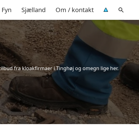
Fyn
Sjælland
Om / kontakt
ilbud fra kloakfirmaer i Tinghøj og omegn lige her.