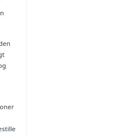
r
en
 den
gt
 og
ioner
stille