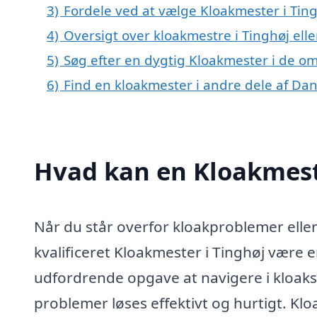
3)
Fordele ved at vælge Kloakmester i Tin
4)
Oversigt over kloakmestre i Tinghøj el
5)
Søg efter en dygtig Kloakmester i de om
6)
Find en kloakmester i andre dele af Da
Hvad kan en Kloakmest
Når du står overfor kloakproblemer eller 
kvalificeret Kloakmester i Tinghøj være 
udfordrende opgave at navigere i kloak
problemer løses effektivt og hurtigt. K