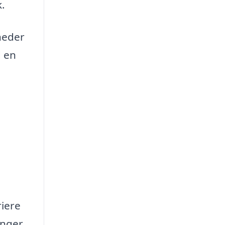
k.
gheder
d en
riere
ænger