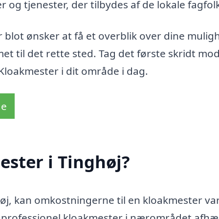
er og tjenester, der tilbydes af de lokale fagfol
 blot ønsker at få et overblik over dine muli
et til det rette sted. Tag det første skridt mo
Kloakmester i dit område i dag.
de
ster i Tinghøj?
høj, kan omkostningerne til en kloakmester va
 en professionel kloakmester i nærområdet afh