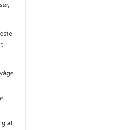
ser,
meste
r,
rvåge
re
ng af