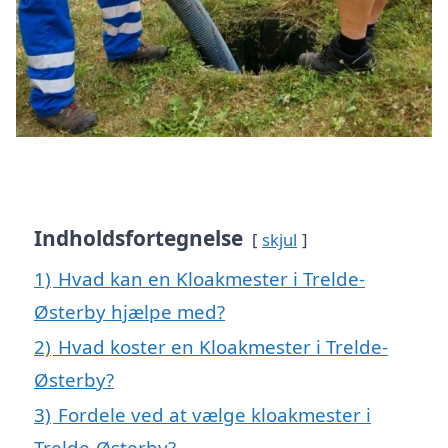
Indholdsfortegnelse
skjul
1)
Hvad kan en Kloakmester i Trelde-
Østerby hjælpe med?
2)
Hvad koster en Kloakmester i Trelde-
Østerby?
3)
Fordele ved at vælge kloakmester i
Trelde-Østerby?