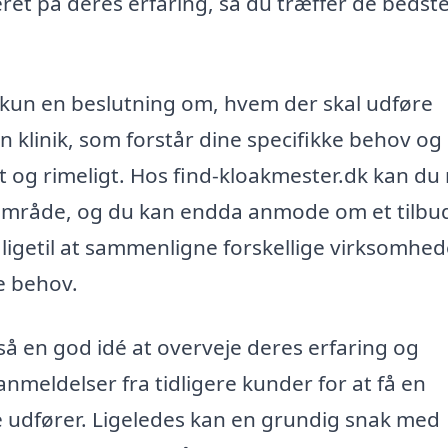
ret på deres erfaring, så du træffer de bedst
e kun en beslutning om, hvem der skal udføre
n klinik, som forstår dine specifikke behov og
nt og rimeligt. Hos find-kloakmester.dk kan du
alområde, og du kan endda anmode om et tilbu
t ligetil at sammenligne forskellige virksomhe
e behov.
å en god idé at overveje deres erfaring og
anmeldelser fra tidligere kunder for at få en
 de udfører. Ligeledes kan en grundig snak med