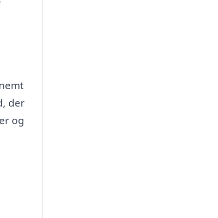
e
 nemt
d, der
der og