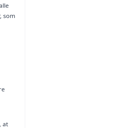
alle
r, som
re
 at