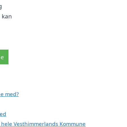
g
u kan
de
lpe med?
ted
ller hele Vesthimmerlands Kommune