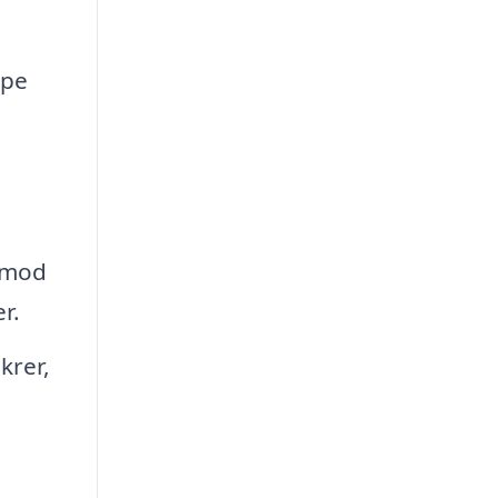
lpe
t mod
r.
krer,