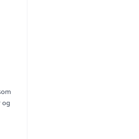
 som
r og