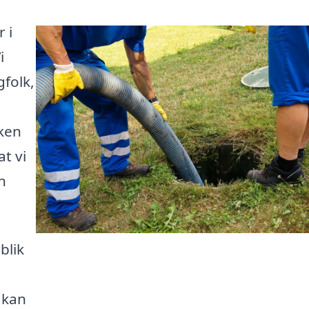
 i
i
gfolk,
lken
t vi
n
blik
 kan