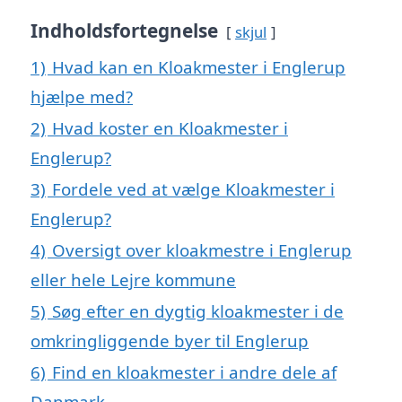
Indholdsfortegnelse
skjul
1)
Hvad kan en Kloakmester i Englerup
hjælpe med?
2)
Hvad koster en Kloakmester i
Englerup?
3)
Fordele ved at vælge Kloakmester i
Englerup?
4)
Oversigt over kloakmestre i Englerup
eller hele Lejre kommune
5)
Søg efter en dygtig kloakmester i de
omkringliggende byer til Englerup
6)
Find en kloakmester i andre dele af
Danmark