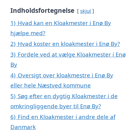
Indholdsfortegnelse
skjul
1)
Hvad kan en Kloakmester i Enø By
hjælpe med?
2)
Hvad koster en kloakmester i Enø By?
3)
Fordele ved at vælge Kloakmester i Enø
By
4)
Oversigt over kloakmestre i Enø By
eller hele Næstved kommune
5)
Søg efter en dygtig Kloakmester i de
omkringliggende byer til Enø By?
6)
Find en Kloakmester i andre dele af
Danmark