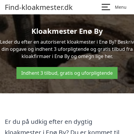
Find-kloakmester.dk
Menu
Kloakmester Enø By
Leder du efter en autoriseret kloakmester i Enø By? Beskriv
din opgave og indhent 3 uforpligtende og gratis tilbud fra
kloakfirmaer i Enø By og omegn lige her.
Indhent 3 tilbud, gratis og uforpligtende
Er du på udkig efter en dygtig
kloakmester i Enø By? Du er kommet til