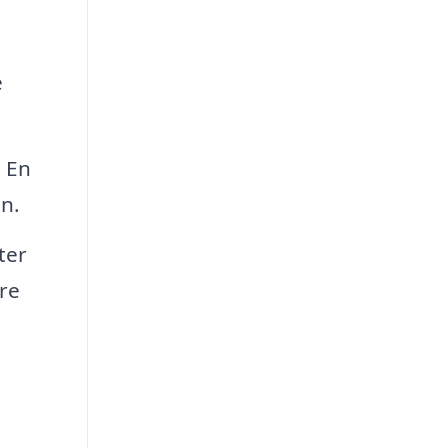
e
. En
en.
ter
re