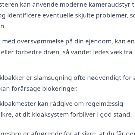
teren kan anvende moderne kameraudstyr ti
g identificere eventuelle skjulte problemer, 
on.
r med oversvømmelse på din ejendom, kan en
 eller forbedre dræn, så vandet ledes væk fra
 kloakker er slamsugning ofte nødvendigt for 
 kan forårsage blokeringer.
kloakmester kan rådgive om regelmæssig
ikre, at dit kloaksystem forbliver i god stand.
ngesbro er afgørende for at sikre, at du får de