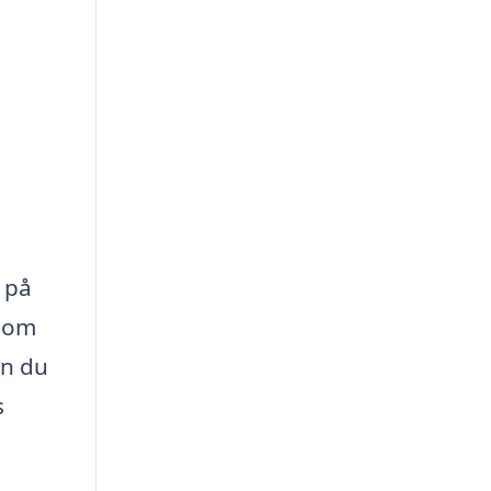
 på
åsom
an du
s