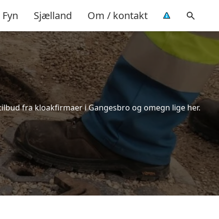
Fyn
Sjælland
Om / kontakt
tilbud fra kloakfirmaer i Gangesbro og omegn lige her.