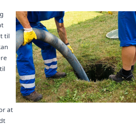
ig
at
 til
kan
ere
il
or at
dt