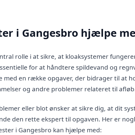
er i Gangesbro hjælpe m
tral rolle i at sikre, at kloaksystemer fungere
essentielle for at håndtere spildevand og regn
e med en række opgaver, der bidrager til at h
melser og andre problemer relateret til afløb
lemer eller blot ønsker at sikre dig, at dit sy
inde den rette ekspert til opgaven. Her er nogl
ester i Gangesbro kan hjælpe med: