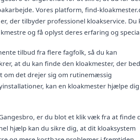
oakarbejde. Vores platform, find-kloakmester.
aer, der tilbyder professionel kloakservice. Du
kmestre og få oplyst deres erfaring og special
ente tilbud fra flere fagfolk, så du kan
krer, at du kan finde den kloakmester, der bed
t om det drejer sig om rutinemæssig
yinstallationer, kan en kloakmester hjælpe di
Gangesbro, er du blot et klik væk fra at finde
el hjælp kan du sikre dig, at dit kloaksystem
re og mere kostbare problemer i fremtiden.