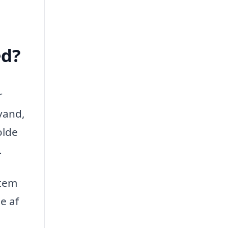
ed?
r
vand,
olde
.
stem
e af