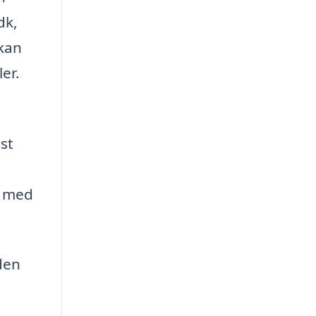
dk,
 kan
er.
st
g med
 den