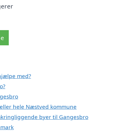
gerer
de
hjælpe med?
o?
ngesbro
o eller hele Næstved kommune
mkringliggende byer til Gangesbro
nmark