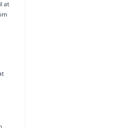
l at
som
at
n