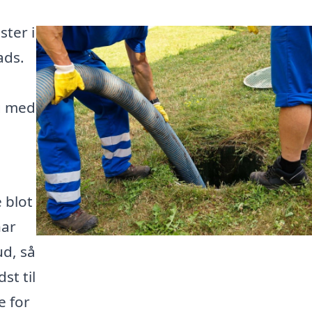
ster i
ads.
ig med
 blot
har
ud, så
st til
e for