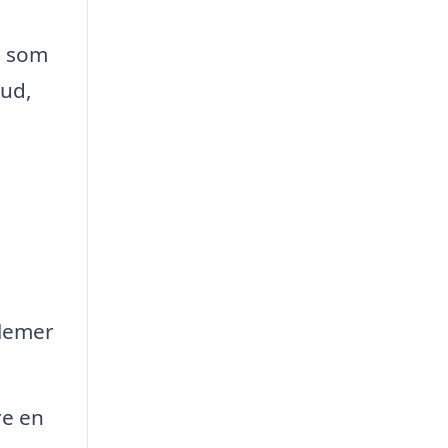
m som
bud,
blemer
re en