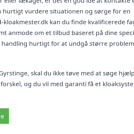
 eller lækager, er det en god idé at kontakte 
n hurtigt vurdere situationen og sørge for en
-kloakmester.dk kan du finde kvalificerede fa
nemt anmode om et tilbud baseret på dine speci
e handling hurtigt for at undgå større proble
Gyrstinge, skal du ikke tøve med at søge hjælp
forskel, og du vil med garanti få et kloaksyst
de