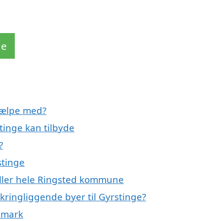
de
jælpe med?
tinge kan tilbyde
?
stinge
eller hele Ringsted kommune
kringliggende byer til Gyrstinge?
nmark