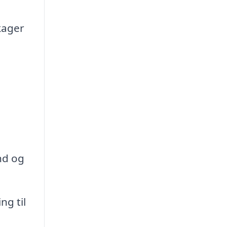
kager
nd og
ng til