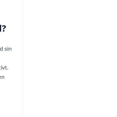
d?
d sin
ivt.
en
d