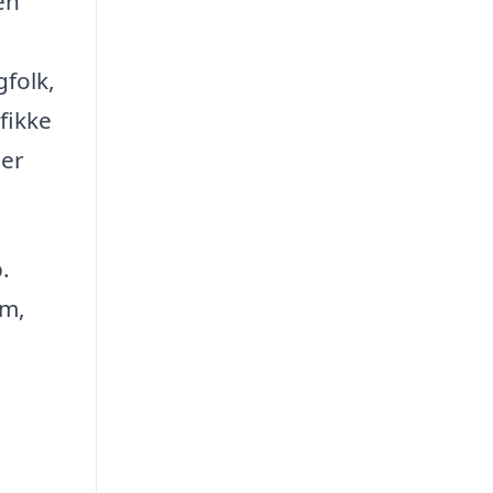
en
gfolk,
fikke
mer
.
em,