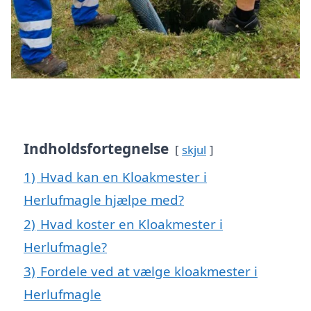
Indholdsfortegnelse
skjul
1)
Hvad kan en Kloakmester i
Herlufmagle hjælpe med?
2)
Hvad koster en Kloakmester i
Herlufmagle?
3)
Fordele ved at vælge kloakmester i
Herlufmagle