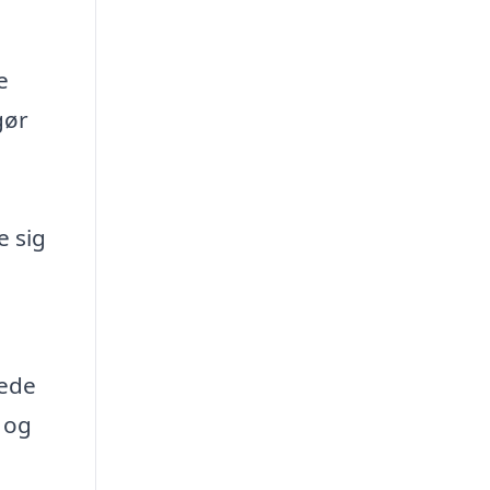
e
gør
g
e sig
rede
m og