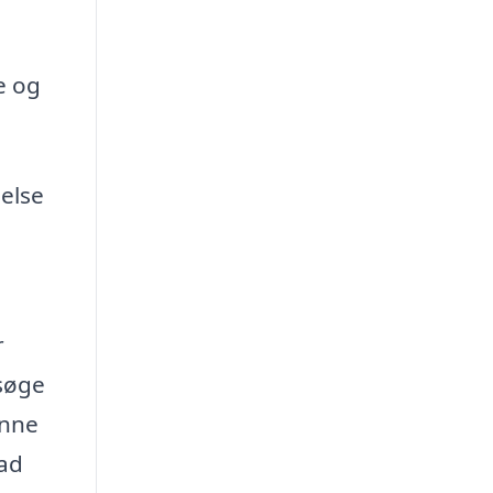
e og
else
r
 søge
unne
vad