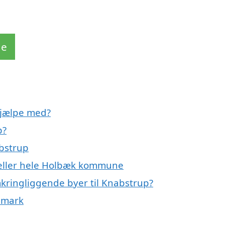
de
hjælpe med?
p?
abstrup
 eller hele Holbæk kommune
mkringliggende byer til Knabstrup?
nmark