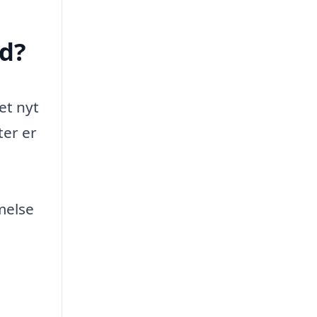
d?
et nyt
ter er
melse