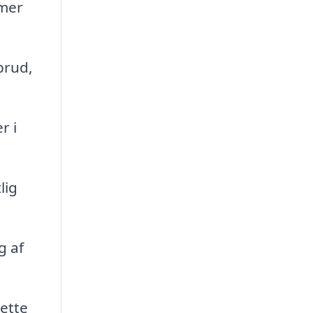
emer
brud,
r i
lig
g af
ette