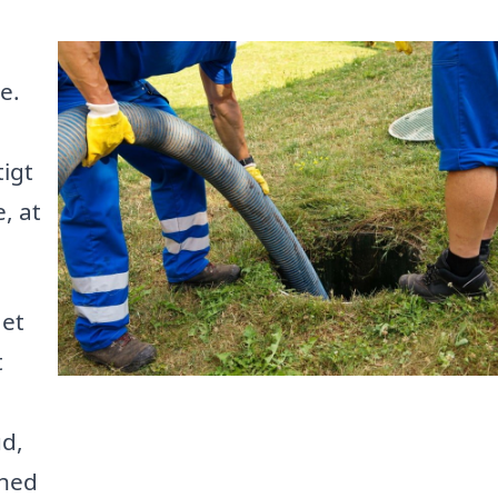
e.
tigt
, at
 et
t
ud,
ghed