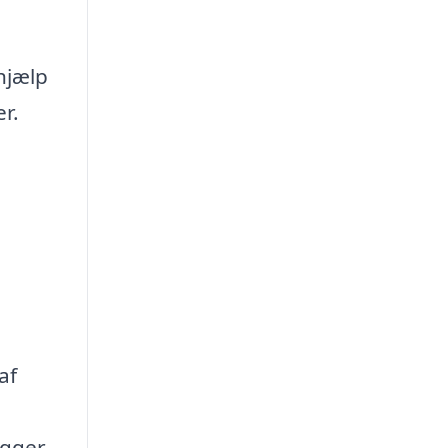
hjælp
r.
af
igger