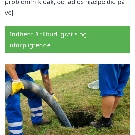
problemfri kloak, og lad os hjælpe dig på
vej!
Indhent 3 tilbud, gratis og
uforpligtende