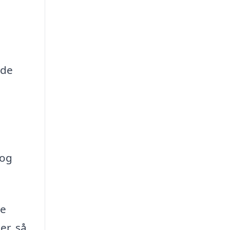
 de
 og
re
er, så