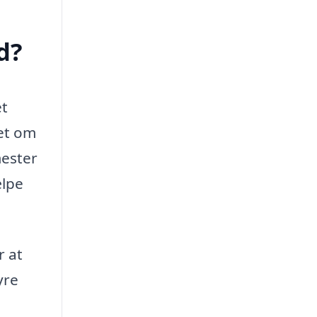
d?
et
set om
mester
ælpe
 at
yre