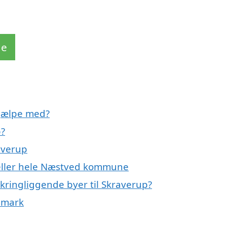
de
hjælpe med?
p?
averup
 eller hele Næstved kommune
kringliggende byer til Skraverup?
nmark