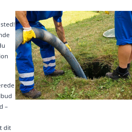
 sted!
inde
du
tion
cerede
ilbud
d –
 dit