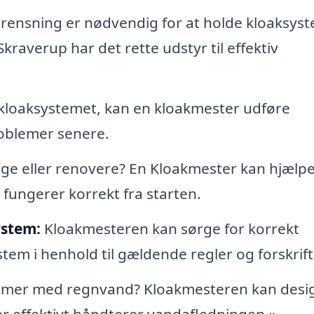
ensning er nødvendig for at holde kloaksys
Skraverup har det rette udstyr til effektiv
 kloaksystemet, kan en kloakmester udføre
roblemer senere.
gge eller renovere? En Kloakmester kan hjælp
t fungerer korrekt fra starten.
ystem:
Kloakmesteren kan sørge for korrekt
tem i henhold til gældende regler og forskrift
emer med regnvand? Kloakmesteren kan desi
r effektivt håndterer vandafledningen.»