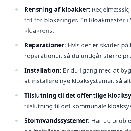
Rensning af kloakker:
Regelmæssig r
frit for blokeringer. En Kloakmester i 
kloakrens.
Reparationer:
Hvis der er skader på
reparationer, så du undgår større p
Installation:
Er du i gang med at by
at installere nye kloaksystemer, så al
Tilslutning til det offentlige kloaks
tilslutning til det kommunale kloaksys
Stormvandssystemer:
Har du probl
og installere stormvandssystemer, de