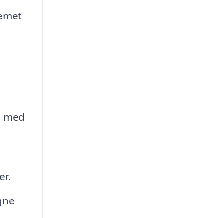
temet
e med
er.
gne