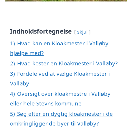
Indholdsfortegnelse
skjul
1)
Hvad kan en Kloakmester i Valløby
hjælpe med?
2)
Hvad koster en Kloakmester i Valløby?
3)
Fordele ved at vælge Kloakmester i
Valløby
4)
Oversigt over kloakmestre i Valløby
eller hele Stevns kommune
5)
Søg efter en dygtig kloakmester i de
omkringliggende byer til Valløby?