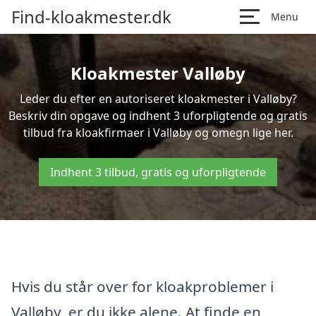
Find-kloakmester.dk
Menu
Kloakmester Valløby
Leder du efter en autoriseret kloakmester i Valløby?
Beskriv din opgave og indhent 3 uforpligtende og gratis
tilbud fra kloakfirmaer i Valløby og omegn lige her.
Indhent 3 tilbud, gratis og uforpligtende
Hvis du står over for kloakproblemer i
Valløby, er du ikke alene. At finde en