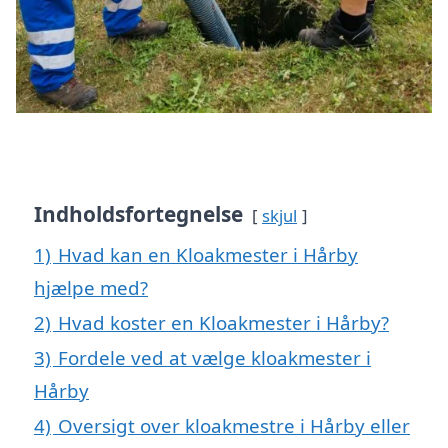
Indholdsfortegnelse
skjul
1)
Hvad kan en Kloakmester i Hårby
hjælpe med?
2)
Hvad koster en Kloakmester i Hårby?
3)
Fordele ved at vælge kloakmester i
Hårby
4)
Oversigt over kloakmestre i Hårby eller